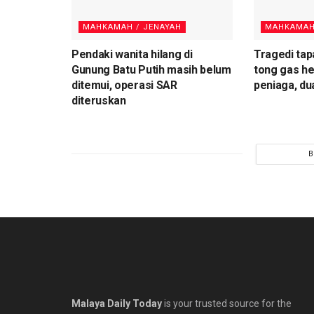
MAHKAMAH / JENAYAH
MAHKAMAH
Pendaki wanita hilang di
Tragedi tap
Gunung Batu Putih masih belum
tong gas he
ditemui, operasi SAR
peniaga, du
diteruskan
B
Malaya Daily Today
is your trusted source for the