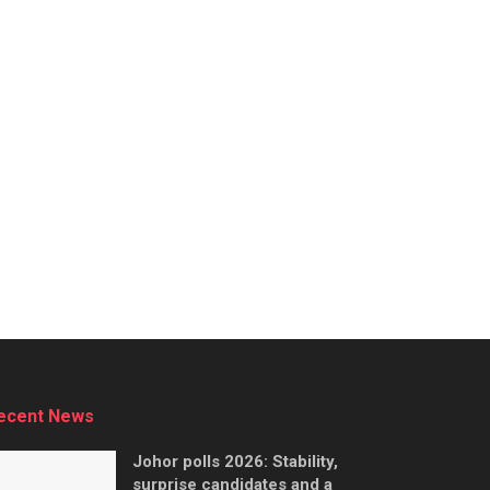
ecent News
Johor polls 2026: Stability,
surprise candidates and a