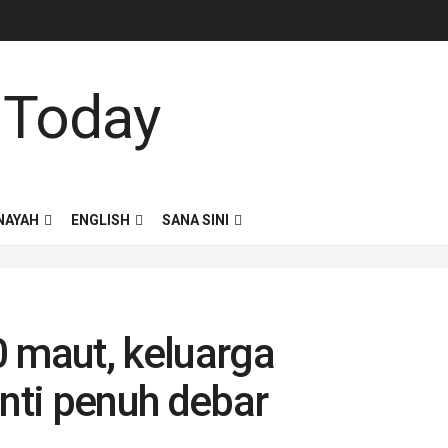
NAYAH
ENGLISH
SANA SINI
0 maut, keluarga
ti penuh debar