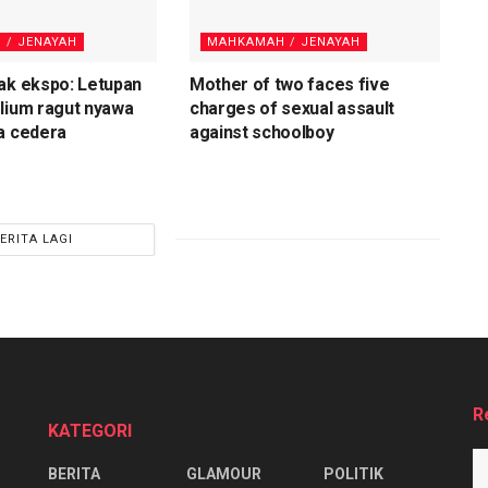
 / JENAYAH
MAHKAMAH / JENAYAH
ak ekspo: Letupan
Mother of two faces five
lium ragut nyawa
charges of sexual assault
a cedera
against schoolboy
ERITA LAGI
R
KATEGORI
BERITA
GLAMOUR
POLITIK