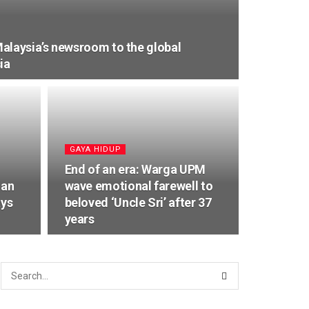
alaysia’s newsroom to the global
ia
⁠GAYA HIDUP
End of an era: Warga UPM
jan
wave emotional farewell to
ays
beloved ‘Uncle Sri’ after 37
years