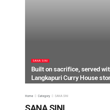
SANA SINI
Built on sacrifice, served wi
Langkapuri Curry House sto
Home
Category
SANA SINI
SANA SINI