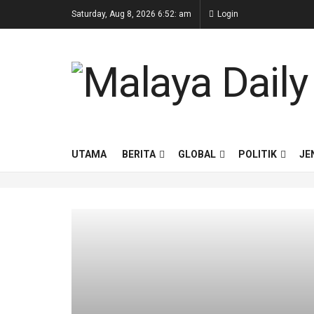
Saturday, Aug 8, 2026 6:52: am
Login
UTAMA
BERITA
GLOBAL
POLITIK
JE