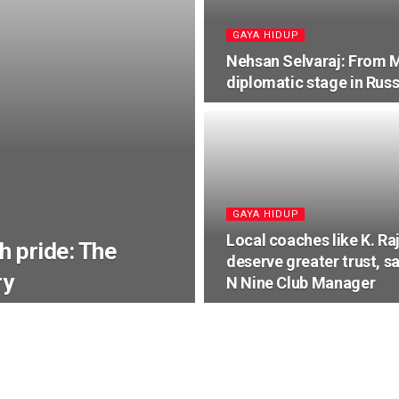
⁠GAYA HIDUP
Nehsan Selvaraj: From M
diplomatic stage in Russ
⁠GAYA HIDUP
Local coaches like K. Ra
th pride: The
deserve greater trust, s
ry
N Nine Club Manager