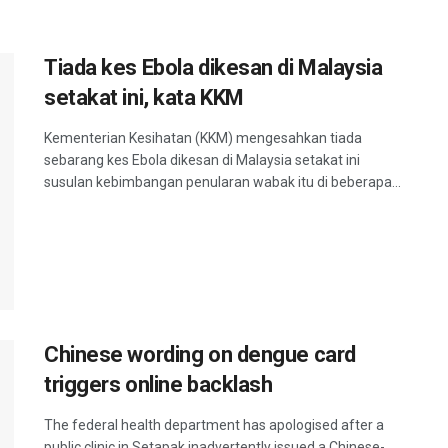
Tiada kes Ebola dikesan di Malaysia
setakat ini, kata KKM
Kementerian Kesihatan (KKM) mengesahkan tiada
sebarang kes Ebola dikesan di Malaysia setakat ini
susulan kebimbangan penularan wabak itu di beberapa...
Chinese wording on dengue card
triggers online backlash
The federal health department has apologised after a
public clinic in Setapak inadvertently issued a Chinese-