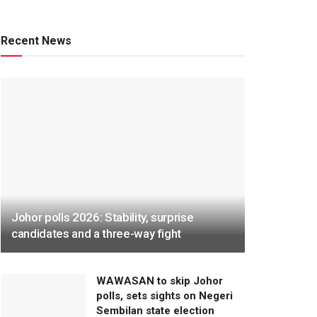
Recent News
Johor polls 2026: Stability, surprise
candidates and a three-way fight
WAWASAN to skip Johor
polls, sets sights on Negeri
Sembilan state election