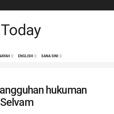
NAYAH
ENGLISH
SANA SINI
nangguhan hukuman
 Selvam