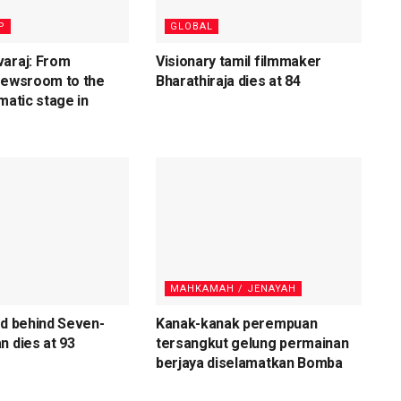
P
GLOBAL
varaj: From
Visionary tamil filmmaker
newsroom to the
Bharathiraja dies at 84
matic stage in
MAHKAMAH / JENAYAH
nd behind Seven-
Kanak-kanak perempuan
n dies at 93
tersangkut gelung permainan
berjaya diselamatkan Bomba