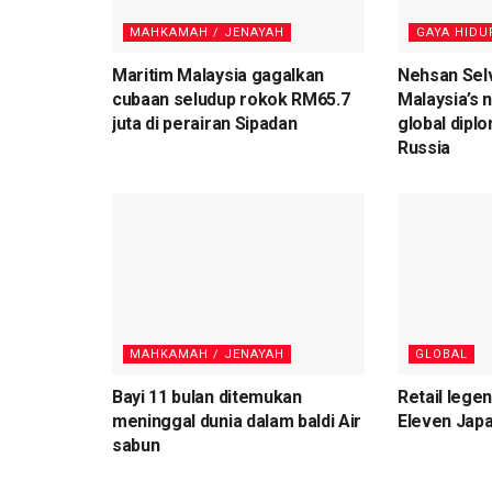
MAHKAMAH / JENAYAH
⁠GAYA HIDU
Maritim Malaysia gagalkan
Nehsan Sel
cubaan seludup rokok RM65.7
Malaysia’s 
juta di perairan Sipadan
global diplo
Russia
MAHKAMAH / JENAYAH
GLOBAL
Bayi 11 bulan ditemukan
Retail lege
meninggal dunia dalam baldi Air
Eleven Japa
sabun