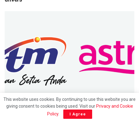
UTAMA
This website uses cookies. By continuing to use this website you are
giving consent to cookies being used. Visit our
Privacy and Cookie
Hubungan 30 tahun berakhir: Saluran RTM bakal
Policy
.
I Agree
keluar dari platform Astro mulai 1 julai