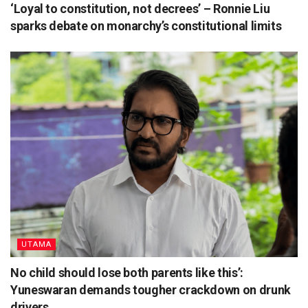
‘Loyal to constitution, not decrees’ – Ronnie Liu
sparks debate on monarchy’s constitutional limits
UTAMA
No child should lose both parents like this’:
Yuneswaran demands tougher crackdown on drunk
drivers