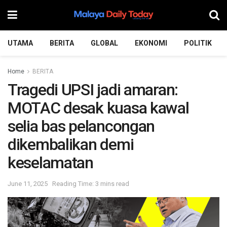
UTAMA
BERITA
GLOBAL
EKONOMI
POLITIK
Home
BERITA
Tragedi UPSI jadi amaran:
MOTAC desak kuasa kawal
selia bas pelancongan
dikembalikan demi
keselamatan
June 11, 2025
Reading Time: 3 mins read