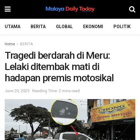
UTAMA
BERITA
GLOBAL
EKONOMI
POLITIK
Home
BERITA
Tragedi berdarah di Meru:
Lelaki ditembak mati di
hadapan premis motosikal
June 20, 2025
Reading Time: 2 mins read