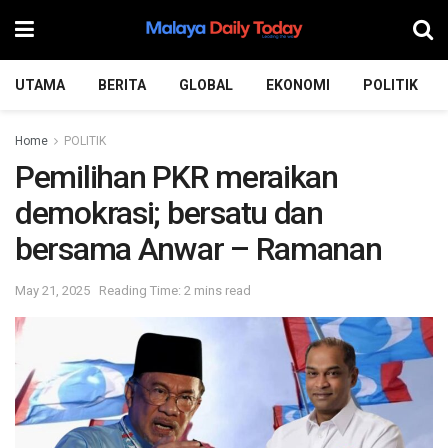
UTAMA
BERITA
GLOBAL
EKONOMI
POLITIK
Home
POLITIK
Pemilihan PKR meraikan
demokrasi; bersatu dan
bersama Anwar – Ramanan
May 21, 2025
Reading Time: 2 mins read