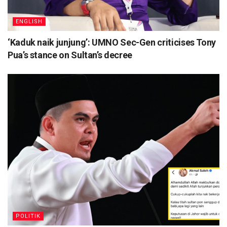
ENGLISH
‘Kaduk naik junjung’: UMNO Sec-Gen criticises Tony
Pua’s stance on Sultan’s decree
POLITIK