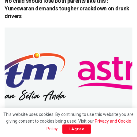
No child should lose both parents like this’:
Yuneswaran demands tougher crackdown on drunk
drivers
UTAMA
This website uses cookies. By continuing to use this website you are
giving consent to cookies being used. Visit our
Privacy and Cookie
Hubungan 30 tahun berakhir: Saluran RTM bakal
Policy
.
I Agree
keluar dari platform Astro mulai 1 julai