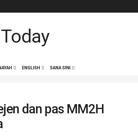
NAYAH
ENGLISH
SANA SINI
ejen dan pas MM2H
a