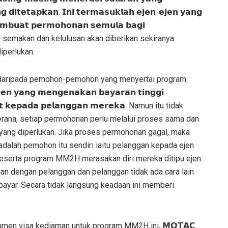
𝗴 𝗱𝗶𝘁𝗲𝘁𝗮𝗽𝗸𝗮𝗻. 𝗜𝗻𝗶 𝘁𝗲𝗿𝗺𝗮𝘀𝘂𝗸𝗹𝗮𝗵 𝗲𝗷𝗲𝗻-𝗲𝗷𝗲𝗻 𝘆𝗮𝗻𝗴
𝗲𝗺𝗯𝘂𝗮𝘁 𝗽𝗲𝗿𝗺𝗼𝗵𝗼𝗻𝗮𝗻 𝘀𝗲𝗺𝘂𝗹𝗮 𝗯𝗮𝗴𝗶
oses semakan dan kelulusan akan diberikan sekiranya
iperlukan.
 daripada pemohon-pemohon yang menyertai program
 𝘆𝗮𝗻𝗴 𝗺𝗲𝗻𝗴𝗲𝗻𝗮𝗸𝗮𝗻 𝗯𝗮𝘆𝗮𝗿𝗮𝗻 𝘁𝗶𝗻𝗴𝗴𝗶
𝗴𝗶𝘁 𝗸𝗲𝗽𝗮𝗱𝗮 𝗽𝗲𝗹𝗮𝗻𝗴𝗴𝗮𝗻 𝗺𝗲𝗿𝗲𝗸𝗮. Namun itu tidak
erana, setiap permohonan perlu melalui proses sama dan
t yang diperlukan. Jika proses permohonan gagal, maka
alah pemohon itu sendiri iaitu pelanggan kepada ejen
 peserta program MM2H merasakan diri mereka ditipu ejen
gan dengan pelanggan dan pelanggan tidak ada cara lain
bayar. Secara tidak langsung keadaan ini memberi
umen visa kediaman untuk program MM2H ini, 𝗠𝗢𝗧𝗔𝗖