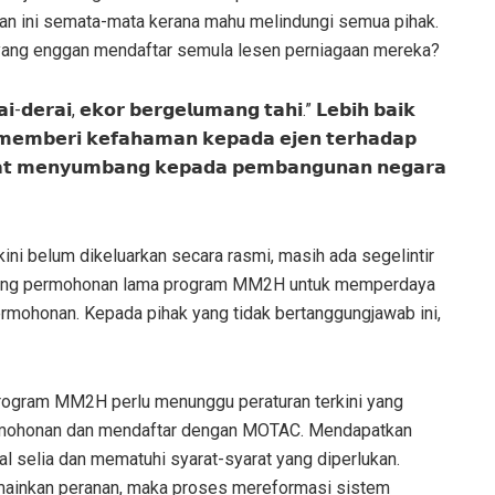
an ini semata-mata kerana mahu melindungi semua pihak.
n yang enggan mendaftar semula lesen perniagaan mereka?
𝗲𝗿𝗮𝗶, 𝗲𝗸𝗼𝗿 𝗯𝗲𝗿𝗴𝗲𝗹𝘂𝗺𝗮𝗻𝗴 𝘁𝗮𝗵𝗶.” 𝗟𝗲𝗯𝗶𝗵 𝗯𝗮𝗶𝗸
𝗲𝗺𝗯𝗲𝗿𝗶 𝗸𝗲𝗳𝗮𝗵𝗮𝗺𝗮𝗻 𝗸𝗲𝗽𝗮𝗱𝗮 𝗲𝗷𝗲𝗻 𝘁𝗲𝗿𝗵𝗮𝗱𝗮𝗽
𝗮𝘁 𝗺𝗲𝗻𝘆𝘂𝗺𝗯𝗮𝗻𝗴 𝗸𝗲𝗽𝗮𝗱𝗮 𝗽𝗲𝗺𝗯𝗮𝗻𝗴𝘂𝗻𝗮𝗻 𝗻𝗲𝗴𝗮𝗿𝗮
ini belum dikeluarkan secara rasmi, masih ada segelintir
orang permohonan lama program MM2H untuk memperdaya
honan. Kepada pihak yang tidak bertanggungjawab ini,
program MM2H perlu menunggu peraturan terkini yang
mohonan dan mendaftar dengan MOTAC. Mendapatkan
al selia dan mematuhi syarat-syarat yang diperlukan.
mainkan peranan, maka proses mereformasi sistem