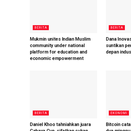
BERITA
BERITA
Mukmin unites Indian Muslim
Dana Inovas
community under national
suntikan pe
platform for education and
depan indus
economic empowerment
BERITA
EKONOMI
Daniel Khoo tahniahkan juara
Bitcoin cata
Cahaya Cup, sifatkan sukan
dua minggu 