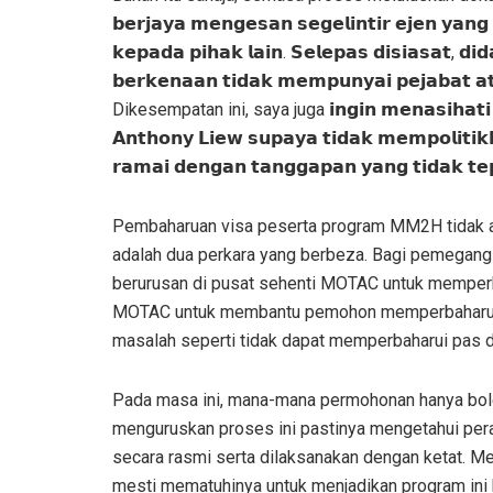
𝗯𝗲𝗿𝗷𝗮𝘆𝗮 𝗺𝗲𝗻𝗴𝗲𝘀𝗮𝗻 𝘀𝗲𝗴𝗲𝗹𝗶𝗻𝘁𝗶𝗿 𝗲𝗷𝗲𝗻 𝘆𝗮
𝗸𝗲𝗽𝗮𝗱𝗮 𝗽𝗶𝗵𝗮𝗸 𝗹𝗮𝗶𝗻. 𝗦𝗲𝗹𝗲𝗽𝗮𝘀 𝗱𝗶𝘀𝗶𝗮𝘀𝗮𝘁, 𝗱𝗶
𝗯𝗲𝗿𝗸𝗲𝗻𝗮𝗮𝗻 𝘁𝗶𝗱𝗮𝗸 𝗺𝗲𝗺𝗽𝘂𝗻𝘆𝗮𝗶 𝗽𝗲𝗷𝗮𝗯𝗮𝘁 𝗮𝘁
Dikesempatan ini, saya juga 𝗶𝗻𝗴𝗶𝗻 𝗺𝗲𝗻𝗮𝘀𝗶𝗵𝗮𝘁𝗶 𝗣
𝗔𝗻𝘁𝗵𝗼𝗻𝘆 𝗟𝗶𝗲𝘄 𝘀𝘂𝗽𝗮𝘆𝗮 𝘁𝗶𝗱𝗮𝗸 𝗺𝗲𝗺𝗽𝗼𝗹𝗶𝘁𝗶𝗸
𝗿𝗮𝗺𝗮𝗶 𝗱𝗲𝗻𝗴𝗮𝗻 𝘁𝗮𝗻𝗴𝗴𝗮𝗽𝗮𝗻 𝘆𝗮𝗻𝗴 𝘁𝗶𝗱𝗮𝗸 𝘁𝗲
Pembaharuan visa peserta program MM2H tidak 
adalah dua perkara yang berbeza. Bagi pemegang
berurusan di pusat sehenti MOTAC untuk memperb
MOTAC untuk membantu pemohon memperbaharui pas
masalah seperti tidak dapat memperbaharui pas 
Pada masa ini, mana-mana permohonan hanya boleh
menguruskan proses ini pastinya mengetahui pera
secara rasmi serta dilaksanakan dengan ketat.
mesti mematuhinya untuk menjadikan program ini b