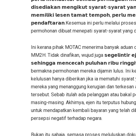
𝗱𝗶𝘀𝗲𝗱𝗶𝗮𝗸𝗮𝗻 𝗺𝗲𝗻𝗴𝗶𝗸𝘂𝘁 𝘀𝘆𝗮𝗿𝗮𝘁-𝘀𝘆𝗮𝗿𝗮𝘁 𝘆𝗮𝗻
𝗺𝗲𝗺𝗶𝗹𝗶𝗸𝗶 𝗹𝗲𝘀𝗲𝗻 𝘁𝗮𝗺𝗮𝘁 𝘁𝗲𝗺𝗽𝗼𝗵, 𝗽𝗲𝗿𝗹𝘂 𝗺
𝗽𝗲𝗻𝗱𝗮𝗳𝘁𝗮𝗿𝗮𝗻.Kesemua ini perlu melalui pr
permohonan dibuat menepati syarat-syarat yang d
Ini kerana pihak MOTAC menerima banyak aduan
MM2H. Tidak dinafikan, wujud juga 𝘀𝗲𝗴𝗲𝗹𝗶𝗻𝘁𝗶𝗿 𝗲𝗷𝗲
𝘀𝗲𝗵𝗶𝗻𝗴𝗴𝗮 𝗺𝗲𝗻𝗰𝗲𝗰𝗮𝗵 𝗽𝘂𝗹𝘂𝗵𝗮𝗻 𝗿𝗶𝗯𝘂 𝗿𝗶𝗻
bermakna permohonan mereka dijamin lulus. Ini k
kelulusan hanya diberikan jika ia mematuhi syara
mereka yang menanggung kerugian dan terkesan ad
tersebut. Sebab itulah ada pelanggan atau bakal
masing-masing. Akhirnya, ejen itu terputus hubun
untuk mendapatkan kembali bayaran yang telah di
persepsi negatif terhadap negara.
Bukan itu sahaja, semasa proses meluluskan dok