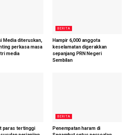
BERITA
i Media diteruskan,
Hampir 6,000 anggota
nting perkasa masa
keselamatan digerakkan
tri media
sepanjang PRN Negeri
Sembilan
BERITA
t paras tertinggi
Penempatan haram di
susulan perjanjian
Segambut cetus persoalan