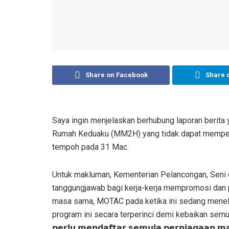
Share on Facebook
Share 
Saya ingin menjelaskan berhubung laporan berita
Rumah Keduaku (MM2H) yang tidak dapat memperb
tempoh pada 31 Mac.
Untuk makluman, Kementerian Pelancongan, Seni 
tanggungjawab bagi kerja-kerja mempromosi da
masa sama, MOTAC pada ketika ini sedang meneli
program ini secara terperinci demi kebaikan semua pihak.
𝗽𝗲𝗿𝗹𝘂 𝗺𝗲𝗻𝗱𝗮𝗳𝘁𝗮𝗿 𝘀𝗲𝗺𝘂𝗹𝗮 𝗽𝗲𝗿𝗻𝗶𝗮𝗴𝗮𝗮𝗻 𝗺