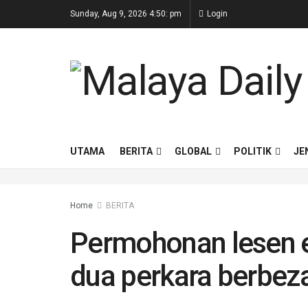
Sunday, Aug 9, 2026 4:50: pm
Login
UTAMA
BERITA
GLOBAL
POLITIK
JE
Home
BERITA
Permohonan lesen 
dua perkara berbez