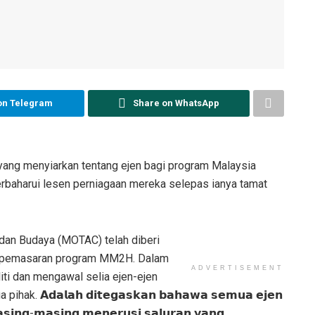
on Telegram
Share on WhatsApp
 yang menyiarkan tentang ejen bagi program Malaysia
aharui lesen perniagaan mereka selepas ianya tamat
dan Budaya (MOTAC) telah diberi
n pemasaran program MM2H. Dalam
ADVERTISEMENT
ti dan mengawal selia ejen-ejen
 𝗔𝗱𝗮𝗹𝗮𝗵 𝗱𝗶𝘁𝗲𝗴𝗮𝘀𝗸𝗮𝗻 𝗯𝗮𝗵𝗮𝘄𝗮 𝘀𝗲𝗺𝘂𝗮 𝗲𝗷𝗲𝗻
𝘀𝗶𝗻𝗴-𝗺𝗮𝘀𝗶𝗻𝗴 𝗺𝗲𝗻𝗲𝗿𝘂𝘀𝗶 𝘀𝗮𝗹𝘂𝗿𝗮𝗻 𝘆𝗮𝗻𝗴