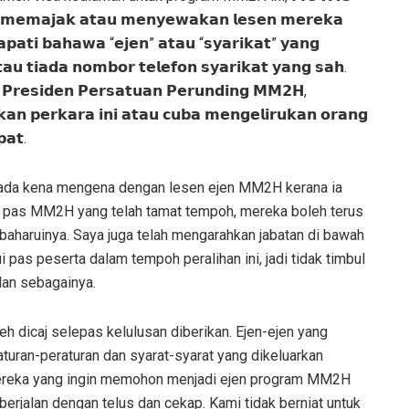
𝗻𝗴 𝗺𝗲𝗺𝗮𝗷𝗮𝗸 𝗮𝘁𝗮𝘂 𝗺𝗲𝗻𝘆𝗲𝘄𝗮𝗸𝗮𝗻 𝗹𝗲𝘀𝗲𝗻 𝗺𝗲𝗿𝗲𝗸𝗮
𝗱𝗮𝗽𝗮𝘁𝗶 𝗯𝗮𝗵𝗮𝘄𝗮 “𝗲𝗷𝗲𝗻” 𝗮𝘁𝗮𝘂 “𝘀𝘆𝗮𝗿𝗶𝗸𝗮𝘁” 𝘆𝗮𝗻𝗴
𝘂 𝘁𝗶𝗮𝗱𝗮 𝗻𝗼𝗺𝗯𝗼𝗿 𝘁𝗲𝗹𝗲𝗳𝗼𝗻 𝘀𝘆𝗮𝗿𝗶𝗸𝗮𝘁 𝘆𝗮𝗻𝗴 𝘀𝗮𝗵.
𝗿𝗲𝘀𝗶𝗱𝗲𝗻 𝗣𝗲𝗿𝘀𝗮𝘁𝘂𝗮𝗻 𝗣𝗲𝗿𝘂𝗻𝗱𝗶𝗻𝗴 𝗠𝗠𝟮𝗛,
𝗮𝗻 𝗽𝗲𝗿𝗸𝗮𝗿𝗮 𝗶𝗻𝗶 𝗮𝘁𝗮𝘂 𝗰𝘂𝗯𝗮 𝗺𝗲𝗻𝗴𝗲𝗹𝗶𝗿𝘂𝗸𝗮𝗻 𝗼𝗿𝗮𝗻𝗴
𝗮𝘁.
ada kena mengena dengan lesen ejen MM2H kerana ia
 pas MM2H yang telah tamat tempoh, mereka boleh terus
aharuinya. Saya juga telah mengarahkan jabatan di bawah
 peserta dalam tempoh peralihan ini, jadi tidak timbul
dan sebagainya.
 dicaj selepas kelulusan diberikan. Ejen-ejen yang
turan-peraturan dan syarat-syarat yang dikeluarkan
 Mereka yang ingin memohon menjadi ejen program MM2H
erjalan dengan telus dan cekap. Kami tidak berniat untuk