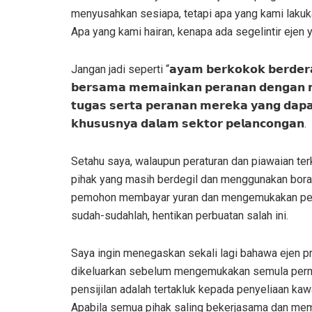
menyusahkan sesiapa, tetapi apa yang kami lakuk
Apa yang kami hairan, kenapa ada segelintir eje
Jangan jadi seperti “𝗮𝘆𝗮𝗺 𝗯𝗲𝗿𝗸𝗼𝗸𝗼𝗸 𝗯𝗲𝗿𝗱𝗲𝗿𝗮𝗶-𝗱
𝗯𝗲𝗿𝘀𝗮𝗺𝗮 𝗺𝗲𝗺𝗮𝗶𝗻𝗸𝗮𝗻 𝗽𝗲𝗿𝗮𝗻𝗮𝗻 𝗱𝗲𝗻𝗴𝗮𝗻 𝗺
𝘁𝘂𝗴𝗮𝘀 𝘀𝗲𝗿𝘁𝗮 𝗽𝗲𝗿𝗮𝗻𝗮𝗻 𝗺𝗲𝗿𝗲𝗸𝗮 𝘆𝗮𝗻𝗴 𝗱𝗮
𝗸𝗵𝘂𝘀𝘂𝘀𝗻𝘆𝗮 𝗱𝗮𝗹𝗮𝗺 𝘀𝗲𝗸𝘁𝗼𝗿 𝗽𝗲𝗹𝗮𝗻𝗰𝗼𝗻𝗴𝗮𝗻.
Setahu saya, walaupun peraturan dan piawaian terk
pihak yang masih berdegil dan menggunakan b
pemohon membayar yuran dan mengemukakan permo
sudah-sudahlah, hentikan perbuatan salah ini.
Saya ingin menegaskan sekali lagi bahawa ejen 
dikeluarkan sebelum mengemukakan semula per
pensijilan adalah tertakluk kepada penyeliaan kaw
Apabila semua pihak saling bekerjasama dan me