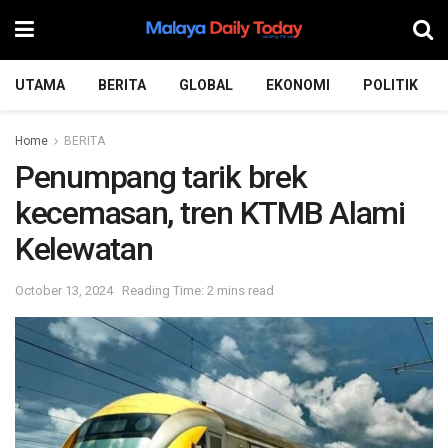
UTAMA
BERITA
GLOBAL
EKONOMI
POLITIK
Home
BERITA
Penumpang tarik brek
kecemasan, tren KTMB Alami
Kelewatan
October 13, 2024
Reading Time: 2 mins read