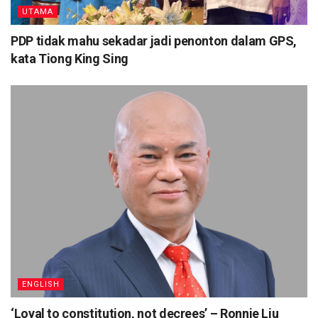
UTAMA
PDP tidak mahu sekadar jadi penonton dalam GPS,
kata Tiong King Sing
ENGLISH
‘Loyal to constitution, not decrees’ – Ronnie Liu