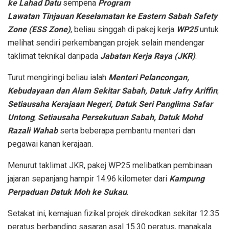
ke Lahad Datu
sempena
Program
Lawatan Tinjauan Keselamatan ke Eastern Sabah Safety
Zone (ESS Zone)
, beliau singgah di pakej kerja
WP25
untuk
melihat sendiri perkembangan projek selain mendengar
taklimat teknikal daripada
Jabatan Kerja Raya (JKR)
.
Turut mengiringi beliau ialah
Menteri Pelancongan,
Kebudayaan dan Alam Sekitar Sabah, Datuk Jafry Ariffin
;
Setiausaha Kerajaan Negeri, Datuk Seri Panglima Safar
Untong
;
Setiausaha Persekutuan Sabah, Datuk Mohd
Razali Wahab
serta beberapa pembantu menteri dan
pegawai kanan kerajaan.
Menurut taklimat JKR, pakej WP25 melibatkan pembinaan
jajaran sepanjang hampir 14.96 kilometer dari
Kampung
Perpaduan Datuk Moh ke Sukau
.
Setakat ini, kemajuan fizikal projek direkodkan sekitar 12.35
peratus berbanding sasaran asal 15.30 peratus, manakala