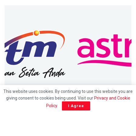
UTAMA
This website uses cookies. By continuing to use this website you are
giving consent to cookies being used. Visit our
Privacy and Cookie
Hubungan 30 tahun berakhir: Saluran RTM bakal
Policy
.
I Agree
keluar dari platform Astro mulai 1 julai