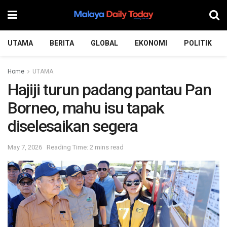
UTAMA
BERITA
GLOBAL
EKONOMI
POLITIK
Home
UTAMA
Hajiji turun padang pantau Pan
Borneo, mahu isu tapak
diselesaikan segera
May 7, 2026
Reading Time: 2 mins read