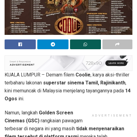
KUALA LUMPUR – Demam filem
Coolie
, karya aksi-thriller
terbaharu lakonan
superstar sinema Tamil, Rajinikanth
,
kini memuncak di Malaysia menjelang tayangannya pada
14
Ogos
ini.
Namun, langkah
Golden Screen
ADVERTISEMENT
Cinemas (GSC)
rangkaian pawagam
terbesar di negara ini yang masih
tidak menyenaraikan
filem tersebut di platform rasmi
mereka telah