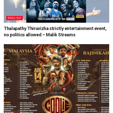
ENGLISH
Thalapathy Thiruvizha strictly entertainment event,
no politics allowed – Malik Streams