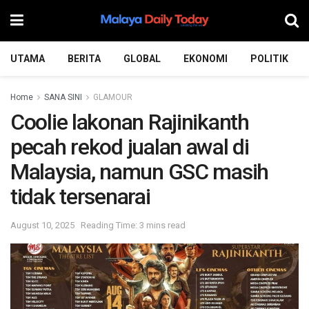
UTAMA
BERITA
GLOBAL
EKONOMI
POLITIK
Home
SANA SINI
GLAMOUR
Coolie lakonan Rajinikanth
pecah rekod jualan awal di
Malaysia, namun GSC masih
tidak tersenarai
August 10, 2025
Reading Time: 3 mins read