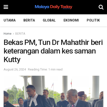
UTAMA
BERITA
GLOBAL
EKONOMI
POLITIK
Home
BERITA
Bekas PM, Tun Dr Mahathir beri
keterangan dalam kes saman
Kutty
August 26, 2024
Reading Time: 1 min read