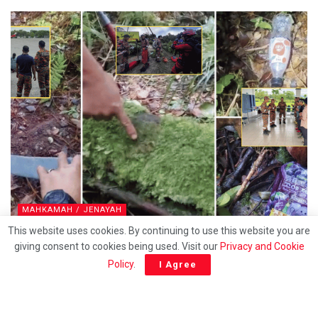
MAHKAMAH / JENAYAH
This website uses cookies. By continuing to use this website you are
Pendaki wanita hilang di Gunung Batu Putih masih
giving consent to cookies being used. Visit our
Privacy and Cookie
belum ditemui, operasi SAR diteruskan
Policy
.
I Agree