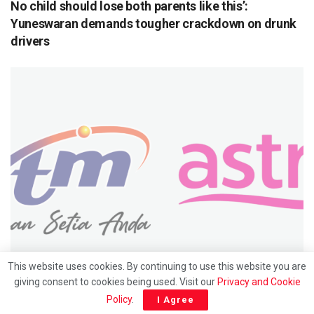
No child should lose both parents like this’:
Yuneswaran demands tougher crackdown on drunk
drivers
UTAMA
This website uses cookies. By continuing to use this website you are
giving consent to cookies being used. Visit our
Privacy and Cookie
Hubungan 30 tahun berakhir: Saluran RTM bakal
Policy
.
I Agree
keluar dari platform Astro mulai 1 julai