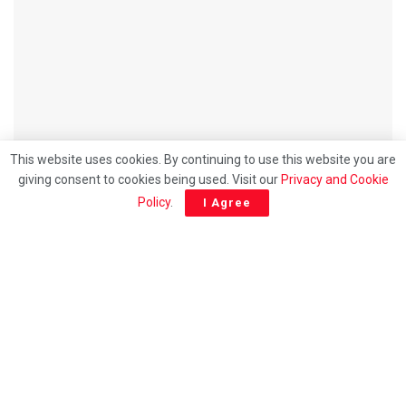
UTAMA
This website uses cookies. By continuing to use this website you are
giving consent to cookies being used. Visit our
Privacy and Cookie
Hubungan 30 tahun berakhir: Saluran RTM bakal
Policy
.
I Agree
keluar dari platform Astro mulai 1 julai