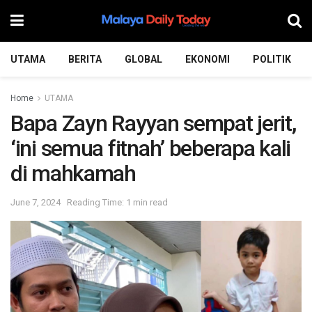
UTAMA
BERITA
GLOBAL
EKONOMI
POLITIK
Home
UTAMA
Bapa Zayn Rayyan sempat jerit,
‘ini semua fitnah’ beberapa kali
di mahkamah
June 7, 2024
Reading Time: 1 min read