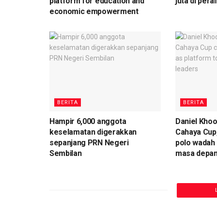
platform for education and
juta di pera
economic empowerment
BERITA
BERITA
Hampir 6,000 anggota
Daniel Khoo
keselamatan digerakkan
Cahaya Cup,
sepanjang PRN Negeri
polo wadah 
Sembilan
masa depa