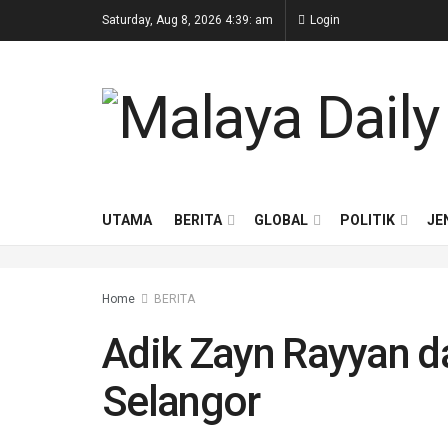
Saturday, Aug 8, 2026 4:39: am
Login
UTAMA
BERITA
GLOBAL
POLITIK
JE
Home
BERITA
Adik Zayn Rayyan 
Selangor