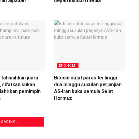
iran Sipadan
depan industri media
EKONOMI
 tahniahkan juara
Bitcoin catat paras tertinggi
 sifatkan sukan
dua minggu susulan perjanjian
lahirkan pemimpin
AS-Iran buka semula Selat
n
Hormuz
LOADING...