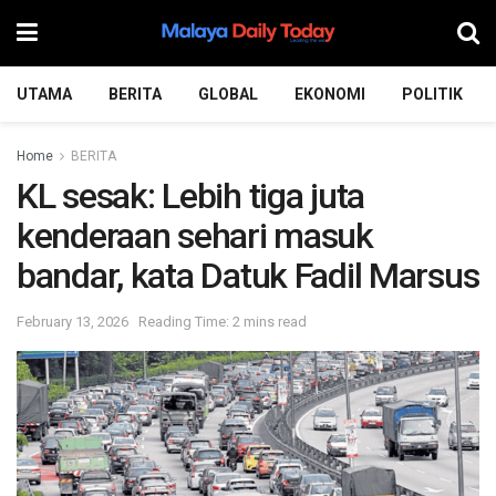
UTAMA
BERITA
GLOBAL
EKONOMI
POLITIK
Home
BERITA
KL sesak: Lebih tiga juta
kenderaan sehari masuk
bandar, kata Datuk Fadil Marsus
February 13, 2026
Reading Time: 2 mins read