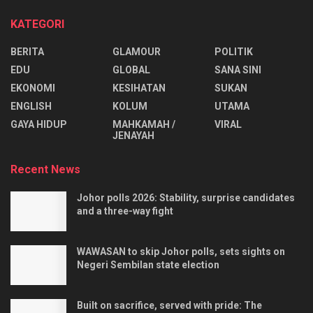
KATEGORI
BERITA
GLAMOUR
POLITIK
EDU
GLOBAL
SANA SINI
EKONOMI
KESIHATAN
SUKAN
ENGLISH
KOLUM
UTAMA
⁠GAYA HIDUP
MAHKAMAH /
VIRAL
JENAYAH
Recent News
Johor polls 2026: Stability, surprise candidates
and a three-way fight
WAWASAN to skip Johor polls, sets sights on
Negeri Sembilan state election
Built on sacrifice, served with pride: The