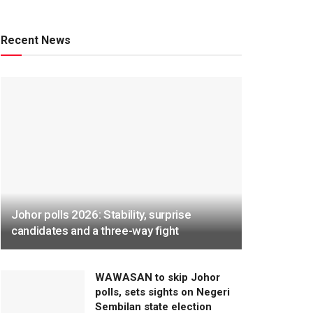
Recent News
Johor polls 2026: Stability, surprise
candidates and a three-way fight
WAWASAN to skip Johor
polls, sets sights on Negeri
Sembilan state election