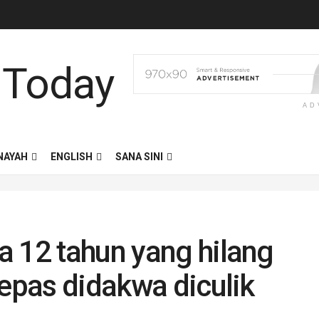
AD
NAYAH
ENGLISH
SANA SINI
a 12 tahun yang hilang
lepas didakwa diculik