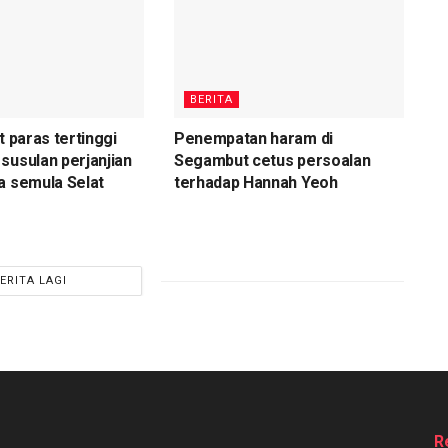
BERITA
t paras tertinggi
Penempatan haram di
susulan perjanjian
Segambut cetus persoalan
a semula Selat
terhadap Hannah Yeoh
ERITA LAGI
R