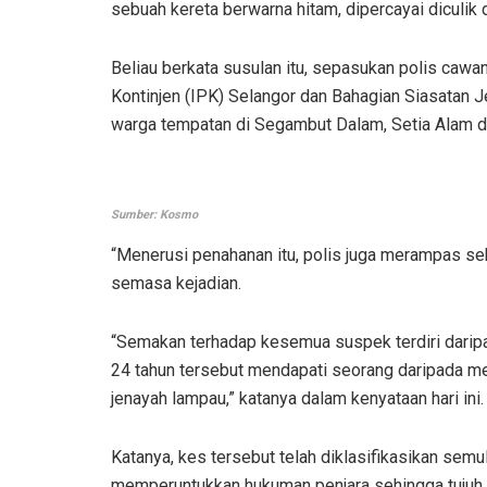
sebuah kereta berwarna hitam, dipercayai diculik 
Beliau berkata susulan itu, sepasukan polis cawa
Kontinjen (IPK) Selangor dan Bahagian Siasatan 
warga tempatan di Segambut Dalam, Setia Alam d
Sumber: Kosmo
“Menerusi penahanan itu, polis juga merampas se
semasa kejadian.
“Semakan terhadap kesemua suspek terdiri daripa
24 tahun tersebut mendapati seorang daripada 
jenayah lampau,” katanya dalam kenyataan hari ini.
Katanya, kes tersebut telah diklasifikasikan s
memperuntukkan hukuman penjara sehingga tujuh 