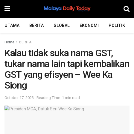
UTAMA
BERITA
GLOBAL
EKONOMI
POLITIK
Home
BERITA
Kalau tidak suka nama GST,
tukar nama lain tapi kembalikan
GST yang efisyen – Wee Ka
Siong
October 17, 2023
Reading Time: 1 min read