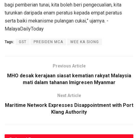
bagi pemberian tunai, kita boleh beri pengecualian, kita
turunkan daripada enam peratus kepada empat peratus
serta baiki mekanisme pulangan cukai,” ujarnya. -
MalayaDailyToday
Tags:
GST
PRESIDEN MCA
WEE KA SIONG
Previous Article
MHO desak kerajaan siasat kematian rakyat Malaysia
mati dalam tahanan Imigresen Myanmar
Next Article
Maritime Network Expresses Disappointment with Port
Klang Authority