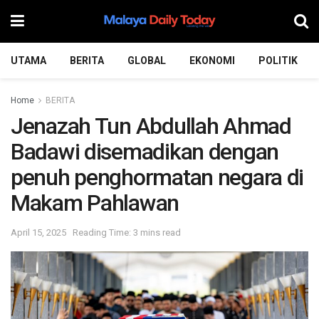
UTAMA
BERITA
GLOBAL
EKONOMI
POLITIK
Home
BERITA
Jenazah Tun Abdullah Ahmad
Badawi disemadikan dengan
penuh penghormatan negara di
Makam Pahlawan
April 15, 2025
Reading Time: 3 mins read