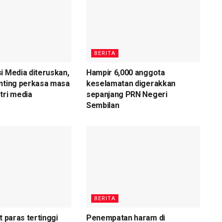
BERITA
i Media diteruskan,
Hampir 6,000 anggota
nting perkasa masa
keselamatan digerakkan
tri media
sepanjang PRN Negeri
Sembilan
BERITA
t paras tertinggi
Penempatan haram di