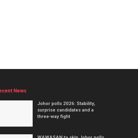
ecent News
Johor polls 2026: Stability,
surprise candidates and a
three-way fight
WAWASAN to skip Johor polls,