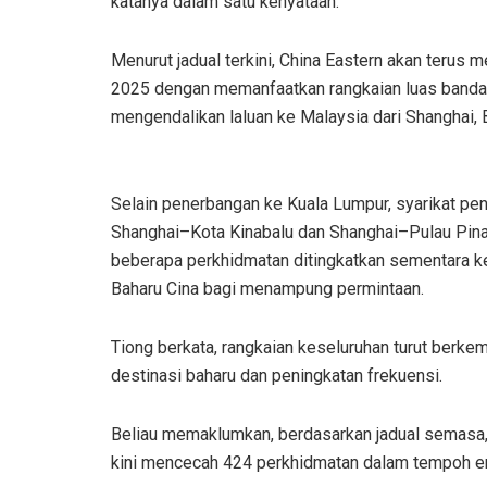
katanya dalam satu kenyataan.
Menurut jadual terkini, China Eastern akan terus
2025 dengan memanfaatkan rangkaian luas bandar te
mengendalikan laluan ke Malaysia dari Shanghai, B
Selain penerbangan ke Kuala Lumpur, syarikat pe
Shanghai–Kota Kinabalu dan Shanghai–Pulau Pinan
beberapa perkhidmatan ditingkatkan sementara k
Baharu Cina bagi menampung permintaan.
Tiong berkata, rangkaian keseluruhan turut berk
destinasi baharu dan peningkatan frekuensi.
Beliau memaklumkan, berdasarkan jadual semasa, 
kini mencecah 424 perkhidmatan dalam tempoh e