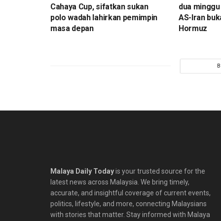
Cahaya Cup, sifatkan sukan
dua minggu 
polo wadah lahirkan pemimpin
AS-Iran buk
masa depan
Hormuz
B
Malaya Daily Today
is your trusted source for the
latest news across Malaysia. We bring timely,
accurate, and insightful coverage of current events,
politics, lifestyle, and more, connecting Malaysians
with stories that matter. Stay informed with Malaya