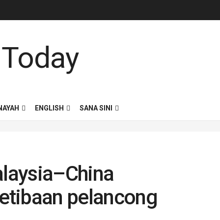
NAYAH
ENGLISH
SANA SINI
laysia–China
ketibaan pelancong