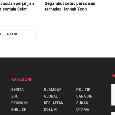
susulan perjanjian
Segambut cetus persoalan
a semula Selat
terhadap Hannah Yeoh
ERITA LAGI
R
KATEGORI
BERITA
GLAMOUR
POLITIK
EDU
GLOBAL
SANA SINI
EKONOMI
KESIHATAN
SUKAN
ENGLISH
KOLUM
UTAMA