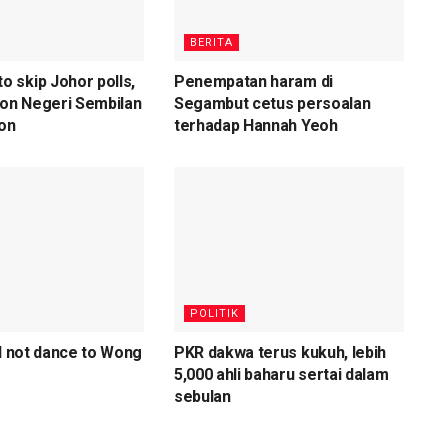
BERITA
 skip Johor polls,
Penempatan haram di
 on Negeri Sembilan
Segambut cetus persoalan
ion
terhadap Hannah Yeoh
POLITIK
ll not dance to Wong
PKR dakwa terus kukuh, lebih
5,000 ahli baharu sertai dalam
sebulan