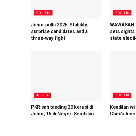
POLITIK
POLITIK
Johor polls 2026: Stability,
WAWASAN to
surprise candidates and a
sets sights
three-way fight
state elect
BERITA
POLITIK
PKR sah tanding 20 kerusi di
Keadilan wi
Johor, 16 di Negeri Sembilan
Chen’s tune