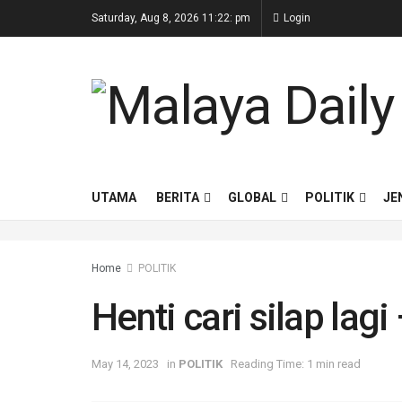
Saturday, Aug 8, 2026 11:22: pm
Login
UTAMA
BERITA
GLOBAL
POLITIK
JE
Home
POLITIK
Henti cari silap la
May 14, 2023
in
POLITIK
Reading Time: 1 min read