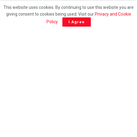
MetMalaysia issues severe thunderstorm warning
This website uses cookies. By continuing to use this website you are
across 9 States
giving consent to cookies being used. Visit our
Privacy and Cookie
Policy
.
I Agree
⁠GAYA HIDUP
End of an era: Warga UPM wave emotional farewell
to beloved ‘Uncle Sri’ after 37 years