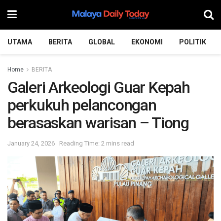
UTAMA
BERITA
GLOBAL
EKONOMI
POLITIK
Home
BERITA
Galeri Arkeologi Guar Kepah
perkukuh pelancongan
berasaskan warisan – Tiong
January 24, 2026
Reading Time: 2 mins read