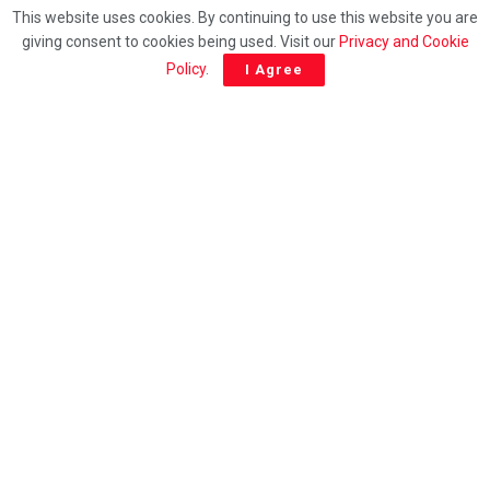
Samsuri’s appointment may calm PN tensions for
This website uses cookies. By continuing to use this website you are
now
giving consent to cookies being used. Visit our
Privacy and Cookie
Policy
.
I Agree
POLITIK
Samsuri’s elevation could spark fresh power
struggle within PN