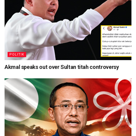
POLITIK
Akmal speaks out over Sultan titah controversy