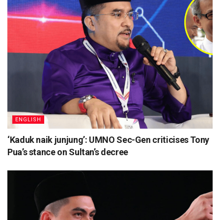
ENGLISH
‘Kaduk naik junjung’: UMNO Sec-Gen criticises Tony
Pua’s stance on Sultan’s decree