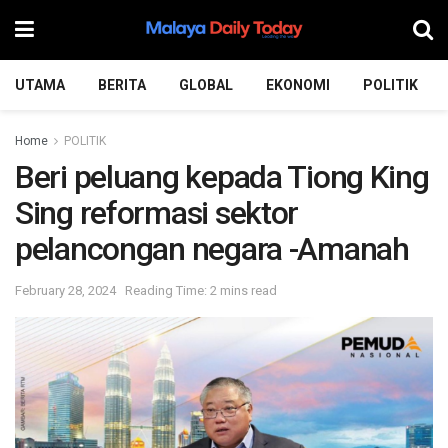
UTAMA
BERITA
GLOBAL
EKONOMI
POLITIK
Home
POLITIK
Beri peluang kepada Tiong King
Sing reformasi sektor
pelancongan negara -Amanah
February 28, 2024
Reading Time: 2 mins read