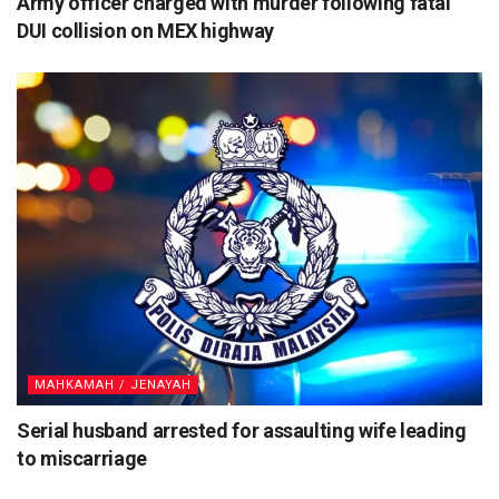
Army officer charged with murder following fatal
DUI collision on MEX highway
MAHKAMAH / JENAYAH
Serial husband arrested for assaulting wife leading
to miscarriage